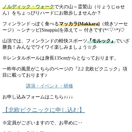
ノルディック・ウォーク
で火の山～霊鷲山（りょうじゅせ
ん）をちょっぴりハードにお散歩しませんか？
フィンランドっぽく食べる
マッカラ[Makkara]
（焼きソーセ
ージ）～シナッピ[Sinappia]を添えて～ 付きです(*^▽^*)♡
山頂では、フィンランドの軽快スポーツ
『モルック』
でいざ
勝負！みんなでワイワイ楽しみましょう☆彡
※レンタルポールは身長135cmからとなっております。
一昨年の風景がこちらのページの『2.2 北欧ピクニック』項
目に載っております♪
講演・イベント・研修
お申し込みフォームはこちら♪↓↓↓
【北欧ピクニックに申し込む】
※定員がございますので、お早めに‥