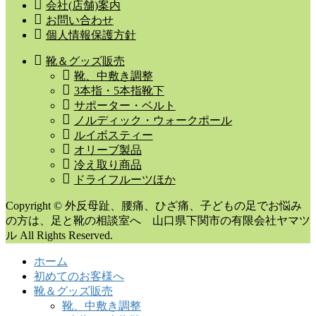
会社(店舗)案内
お問い合わせ
個人情報保護方針
靴＆グッズ販売
靴、中敷き調整
3本指・5本指靴下
サポーター・ベルト
ノルディック・ウォークポール
ルイボスティー
オリーブ製品
冷え取り商品
ドライフルーツほか
Copyright © 外反母趾、腰痛、ひざ痛、子どもの足でお悩み
の方は、足と靴の相談室へ 山口県下関市の有限会社ヤマツ
ル All Rights Reserved.
ホーム
初めてのお客様へ
靴＆グッズ販売
靴、中敷き調整