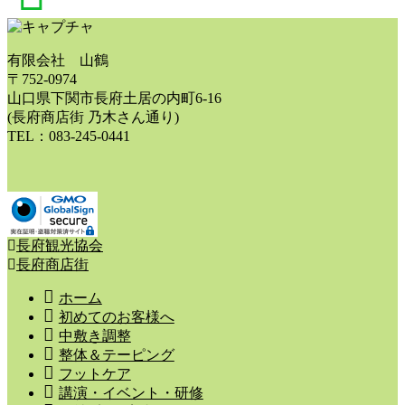
ク
コ
this
ン
fixed
リ
display
有限会社 山鶴
ン
element
〒752-0974
ク
山口県下関市長府土居の内町6-16
(長府商店街 乃木さん通り)
TEL：083-245-0441
長府観光協会
長府商店街
ホーム
初めてのお客様へ
中敷き調整
整体＆テーピング
フットケア
講演・イベント・研修