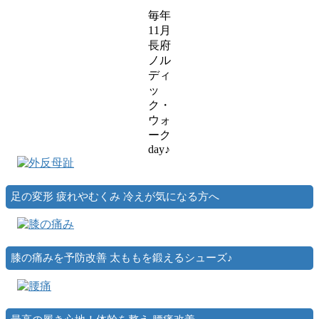
ス
毎年
ラ
11月
イ
長府
ダ
ノル
ー
ディ
ア
ッ
イ
ク・
テ
ウォ
ム
ーク
リ
day♪
ン
ク
足の変形 疲れやむくみ 冷えが気になる方へ
膝の痛みを予防改善 太ももを鍛えるシューズ♪