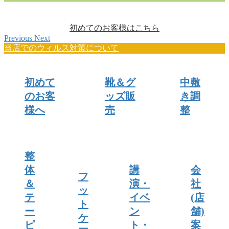
初めてのお客様はこちら
Previous
Next
当店でのウィルス対策について
初めて
靴＆グ
中敷
のお客
ッズ販
き調
様へ
売
整
整
体
講
会
フ
＆
演・
社
ッ
テ
イベ
(店
ト
ー
ン
舗)
ケ
ピ
ト・
案