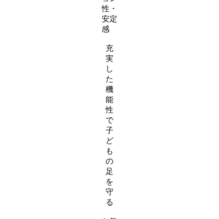
性・
安定
感
充
実
し
た
機
能
性
で
子
ど
も
の
足
を
守
る