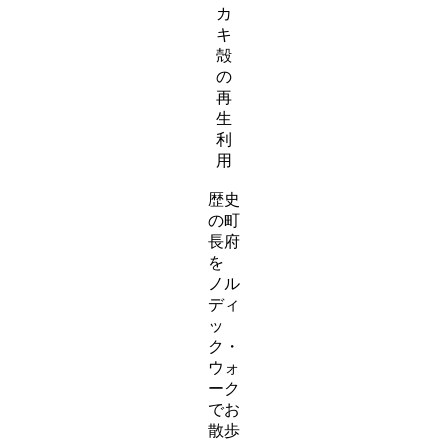
カ
ク
キ
殻
の
再
生
利
用
ス
歴史
ラ
の町
イ
長府
ダ
を
ー
ノル
ア
ディ
イ
ッ
テ
ク・
ム
ウォ
リ
ーク
ン
でお
ク
散歩