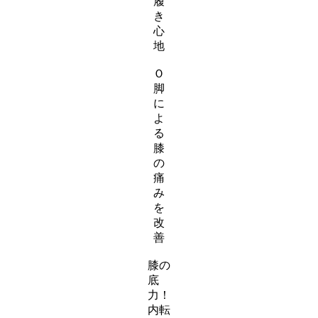
履
き
心
地
ス
Ｏ
ラ
脚
イ
に
ダ
よ
ー
る
ア
膝
イ
の
テ
痛
ム
み
リ
を
ン
改
ク
善
ス
膝の
ラ
底
イ
力！
ダ
内転
ー