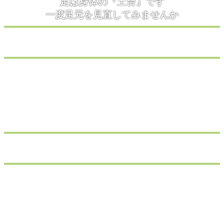
足は身体の『土台』です
一度足元を見直してみませんか
靴や足の大切さを伝え 広めていきます
ご来店の皆さまといっしょに
お一人お一人にとって嬉しい気づきとなるよう
誠心誠意 努めて参ります
年を重ねても 元気な笑顔で
誰かといっしょに歩けることを
喜んでいただけますように