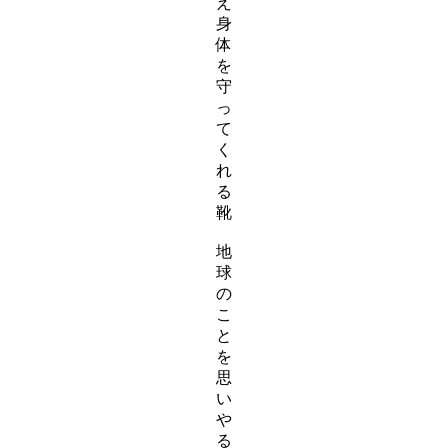
え
ア
身
イ
体
テ
を
ム
守
リ
っ
ン
て
ク
く
れ
る
靴
ス
地
ラ
球
イ
の
ダ
こ
ー
と
ア
を
イ
思
テ
い
ム
や
リ
る
ン