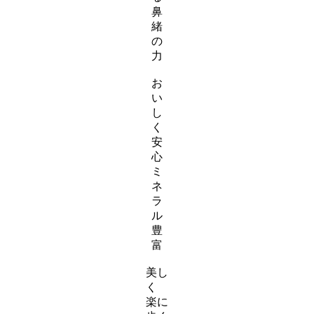
鼻
緒
の
力
ス
お
ラ
い
イ
し
ダ
く
ー
安
ア
心
イ
ミ
テ
ネ
ム
ラ
リ
ル
ン
豊
ク
富
ス
美し
ラ
く
イ
楽に
ダ