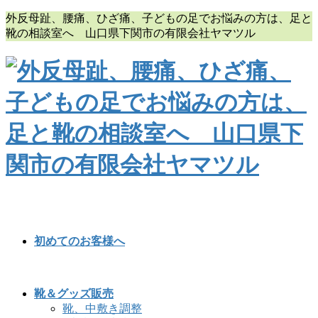
コ
ナ
外反母趾、腰痛、ひざ痛、子どもの足でお悩みの方は、足と
ン
ビ
靴の相談室へ 山口県下関市の有限会社ヤマツル
テ
ゲ
ン
ー
ツ
シ
に
ョ
移
ン
動
に
移
動
初めてのお客様へ
靴＆グッズ販売
靴、中敷き調整