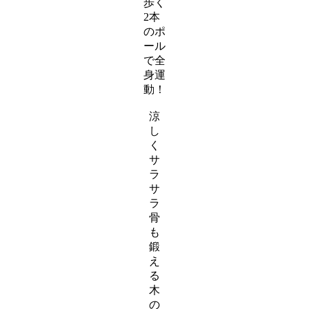
歩く
ー
2本
ア
のポ
イ
ール
テ
で全
ム
身運
リ
動！
ン
ス
ク
涼
ラ
し
イ
く
ダ
サ
ー
ラ
ア
サ
イ
ラ
テ
骨
ム
も
リ
鍛
ン
え
ク
る
木
の