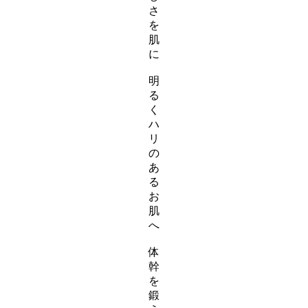
さ
リ
を
ン
肌
ク
に
ス
明
ラ
る
イ
く
ダ
ハ
ー
リ
ア
の
イ
あ
テ
る
ム
お
リ
肌
ン
へ
ク
ス
体
ラ
幹
イ
を
ダ
鍛
ー