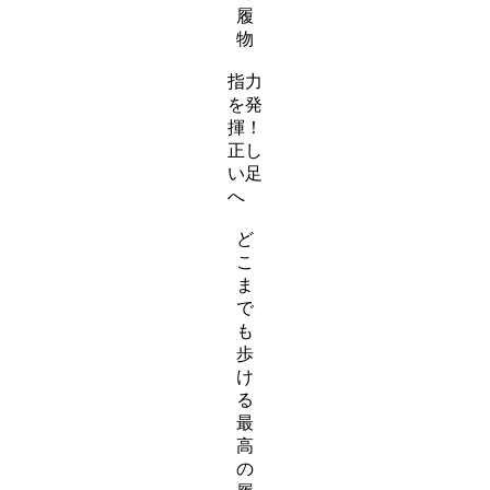
履
物
ス
指力
ラ
を発
イ
揮！
ダ
正し
ー
い足
ア
へ
イ
ス
テ
ど
ラ
ム
こ
イ
リ
ま
ダ
ン
で
ー
ク
も
ア
歩
イ
け
テ
る
ム
最
リ
高
ン
の
ク