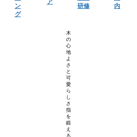
ア
ン
研修
内
グ
ス
木
ラ
の
イ
心
ダ
地
ー
よ
ア
さ
イ
と
テ
可
ム
愛
リ
ら
ン
し
ク
さ
指
を
鍛
え
る