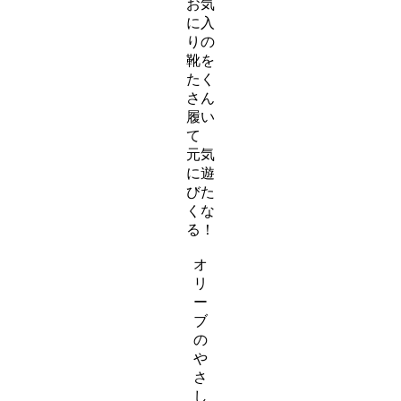
お気
に入
りの
靴を
たく
さん
履い
て
元気
に遊
びた
くな
る！
ス
オ
ラ
リ
イ
ー
ダ
ブ
ー
の
ア
や
イ
さ
テ
し
ム