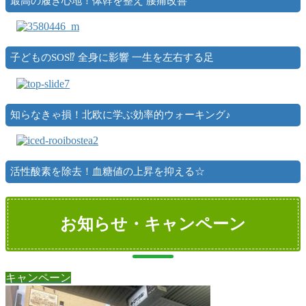
最高の履き心地！体幹を整え 腰痛改善
子どものSOS⁉ 全身に影響 一生を左右する足
知らなきゃ損！北欧に学ぶ効率的ウォーキング♪
活性酸素を除去！血糖値の上昇を抑える☆
お知らせ・キャンペーン
キャンペーン