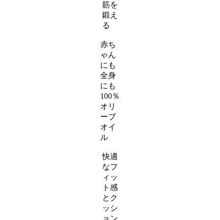
筋を
ア
鍛え
イ
る
テ
ス
ム
赤ち
ラ
リ
ゃん
イ
ン
にも
ダ
ク
全身
ー
にも
ア
100％
イ
オリ
テ
ーブ
ム
オイ
リ
ル
ン
ク
快適
なフ
ィッ
ト感
とク
ッシ
ョン