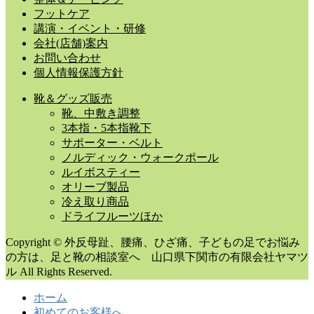
フットケア
講演・イベント・研修
会社(店舗)案内
お問い合わせ
個人情報保護方針
靴＆グッズ販売
靴、中敷き調整
3本指・5本指靴下
サポーター・ベルト
ノルディック・ウォークポール
ルイボスティー
オリーブ製品
冷え取り商品
ドライフルーツほか
Copyright © 外反母趾、腰痛、ひざ痛、子どもの足でお悩み
の方は、足と靴の相談室へ 山口県下関市の有限会社ヤマツ
ル All Rights Reserved.
ホーム
初めてのお客様へ