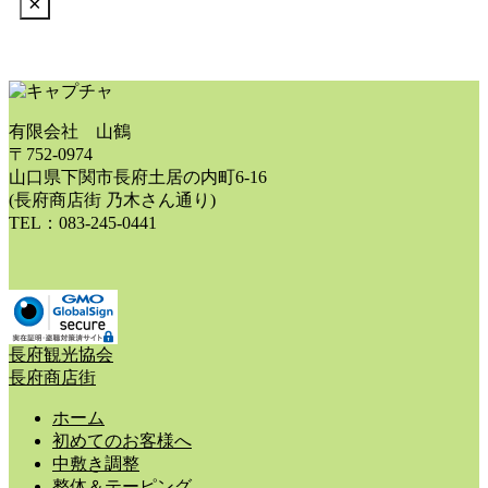
Click
×
ン
to
リ
ア
hide
ン
イ
ク
コ
this
ン
fixed
リ
display
有限会社 山鶴
ン
element
〒752-0974
ク
山口県下関市長府土居の内町6-16
(長府商店街 乃木さん通り)
TEL：083-245-0441
長府観光協会
長府商店街
ホーム
初めてのお客様へ
中敷き調整
整体＆テーピング