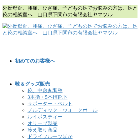
コ
ナ
外反母趾、腰痛、ひざ痛、子どもの足でお悩みの方は、足と
ン
ビ
靴の相談室へ 山口県下関市の有限会社ヤマツル
テ
ゲ
ン
ー
ツ
シ
に
ョ
移
ン
動
に
移
初めてのお客様へ
動
靴＆グッズ販売
靴、中敷き調整
3本指・5本指靴下
サポーター・ベルト
ノルディック・ウォークポール
ルイボスティー
オリーブ製品
冷え取り商品
ドライフルーツほか