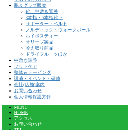
靴＆グッズ販売
靴、中敷き調整
3本指・5本指靴下
サポーター・ベルト
ノルディック・ウォークポール
ルイボスティー
オリーブ製品
冷え取り商品
ドライフルーツほか
中敷き調整
フットケア
整体＆テーピング
講演・イベント・研修
会社(店舗)案内
お問い合わせ
個人情報保護方針
MENU
HOME
アクセス
お問い合わせ
TEL