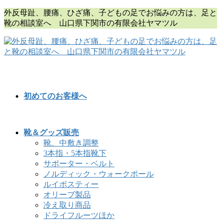
コ
ナ
外反母趾、腰痛、ひざ痛、子どもの足でお悩みの方は、足と
ン
ビ
靴の相談室へ 山口県下関市の有限会社ヤマツル
テ
ゲ
ン
ー
ツ
シ
に
ョ
移
ン
動
に
移
初めてのお客様へ
動
靴＆グッズ販売
靴、中敷き調整
3本指・5本指靴下
サポーター・ベルト
ノルディック・ウォークポール
ルイボスティー
オリーブ製品
冷え取り商品
ドライフルーツほか