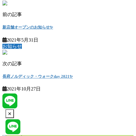
前の記事
新店舗オープンのお知らせ✨
2021年5月31日
お知らせ
次の記事
長府ノルディック・ウォークday 2021✨
2021年10月27日
ア
イ
コ
Click
×
ン
to
リ
ア
hide
ン
イ
ク
コ
this