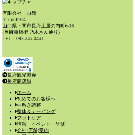
ン
fixed
リ
display
有限会社 山鶴
ン
element
〒752-0974
ク
山口県下関市長府土居の内町6-16
(長府商店街 乃木さん通り)
TEL：083-245-0441
長府観光協会
長府商店街
ホーム
初めてのお客様へ
中敷き調整
整体＆テーピング
フットケア
講演・イベント・研修
会社(店舗)案内