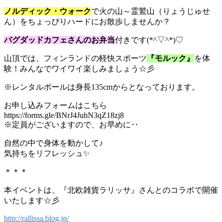
ノルディック・ウォーク
で火の山～霊鷲山（りょうじゅせ
ん）をちょっぴりハードにお散歩しませんか？
バグダッドカフェさんのお弁当
付きです(*^▽^*)♡
山頂では、フィンランドの軽快スポーツ
『モルック』
を体
験！みんなでワイワイ楽しみましょう☆彡
※レンタルポールは身長135cmからとなっております。
お申し込みフォームはこちら
https://forms.gle/BNrJ4JuhN3qZ18zj8
※定員がございますので、お早めに‥
自然の中で身体を動かして♪
気持ちをリフレッシュ✨
＊＊＊
本イベントは、『北欧雑貨ラリッサ』さんとのコラボで開催
いたします☆彡
http://rallissa.blog.jp/