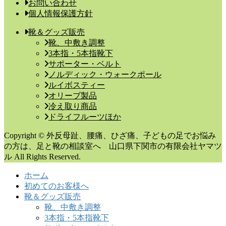
お問い合わせ
個人情報保護方針
靴＆グッズ販売
靴、中敷き調整
3本指・5本指靴下
サポーター・ベルト
ノルディック・ウォークポール
ルイボスティー
オリーブ製品
冷え取り商品
ドライフルーツほか
Copyright © 外反母趾、腰痛、ひざ痛、子どもの足でお悩み
の方は、足と靴の相談室へ 山口県下関市の有限会社ヤマツ
ル All Rights Reserved.
ホーム
初めてのお客様へ
靴＆グッズ販売
靴、中敷き調整
3本指・5本指靴下